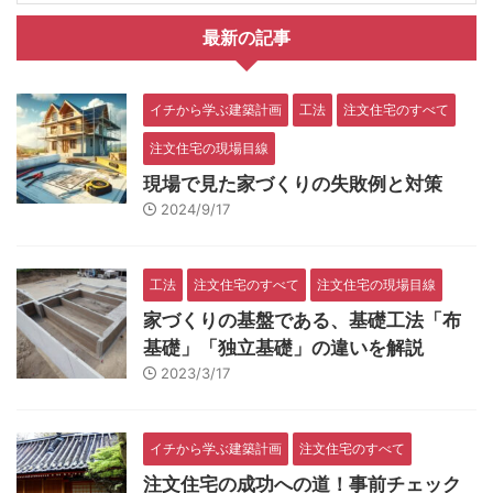
最新の記事
イチから学ぶ建築計画
工法
注文住宅のすべて
注文住宅の現場目線
現場で見た家づくりの失敗例と対策
2024/9/17
工法
注文住宅のすべて
注文住宅の現場目線
家づくりの基盤である、基礎工法「布
基礎」「独立基礎」の違いを解説
2023/3/17
イチから学ぶ建築計画
注文住宅のすべて
注文住宅の成功への道！事前チェック