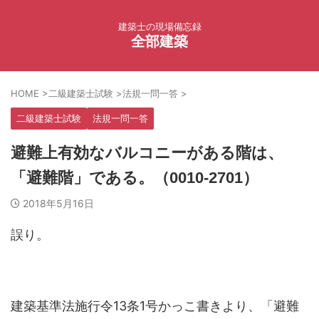
建築士の現場備忘録
全部建築
HOME
>
二級建築士試験
>
法規一問一答
>
二級建築士試験
法規一問一答
避難上有効なバルコニーがある階は、
「避難階」である。（0010-2701）
2018年5月16日
誤り。
建築基準法施行令13条1号かっこ書きより、「避難